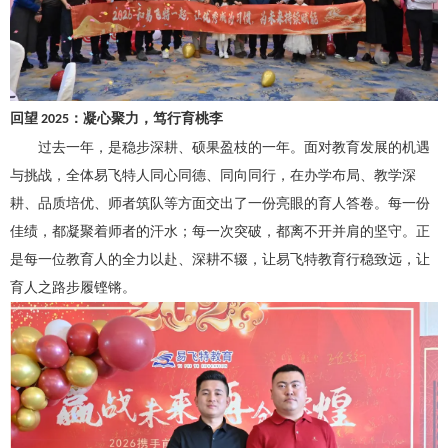
回望
：凝心聚力，笃行育桃李
2025
过去一年，是稳步深耕、硕果盈枝的一年。面对教育发展的机遇
与挑战，全体易飞特人同心同德、同向同行，在办学布局、教学深
耕、品质培优、师者筑队等方面交出了一份亮眼的育人答卷。每一份
佳绩，都凝聚着师者的汗水；每一次突破，都离不开并肩的坚守。正
是每一位教育人的全力以赴、深耕不辍，让易飞特教育行稳致远，让
育人之路步履铿锵。