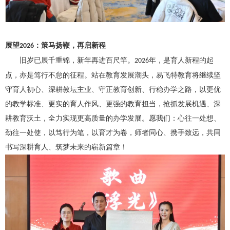
展望
：策马扬鞭，再启新程
2026
旧岁已展千重锦，新年再进百尺竿。
年，是育人新程的起
2026
点，亦是笃行不怠的征程。站在教育发展潮头，易飞特教育将继续坚
守育人初心、深耕教坛主业、守正教育创新、行稳办学之路，以更优
的教学标准、更实的育人作风、更强的教育担当，抢抓发展机遇、深
耕教育沃土，全力实现更高质量的办学发展。
愿我们：心往一处想、
劲往一处使，以笃行为笔，以育才为卷，师者同心、携手致远，共同
书写深耕育人、筑梦未来的崭新篇章！