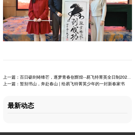
上一篇：百日砺剑铸锋芒，逐梦青春创辉煌--易飞特菁英全日制2026年春季开学典礼暨百日誓师大会
上一篇：暂别书山，奔赴春山 | 给易飞特菁英少年的一封新春家书
最新动态