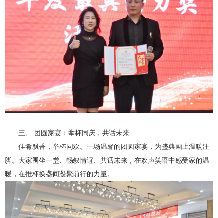
三、
团圆家宴：举杯同庆，共话未来
佳肴飘香，举杯同欢。一场温馨的团圆家宴，为盛典画上温暖注
脚。大家围坐一堂、畅叙情谊、共话未来，在欢声笑语中感受家的温
暖，在推杯换盏间凝聚前行的力量。